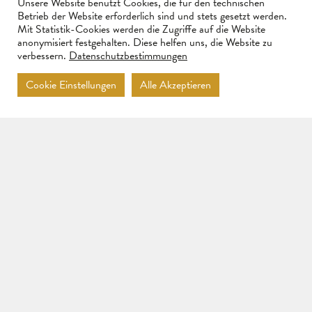
Unsere Website benutzt Cookies, die für den technischen
Betrieb der Website erforderlich sind und stets gesetzt werden.
Mit Statistik-Cookies werden die Zugriffe auf die Website
anonymisiert festgehalten. Diese helfen uns, die Website zu
verbessern.
Datenschutzbestimmungen
Shippment
Imprint
Data protection
Cookie Einstellungen
Alle Akzeptieren
DESCRIPTION
4/4, chin rest in
mulberry, tailpiece
and pegs in boxwood