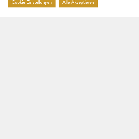
Shippment
Imprint
Data protection
Cookie Einstellungen
Alle Akzeptieren
DESCRIPTION
42, chin rest,
tailpiece and
pegs made of rosewood
PRICE
€ 20.000,-
incl. vat., excl. shipping costs